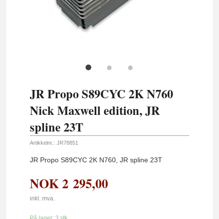
JR Propo S89CYC 2K N760
Nick Maxwell edition, JR
spline 23T
Artikkelnr.:
JR78851
JR Propo S89CYC 2K N760, JR spline 23T
NOK
2 295,00
inkl. mva.
På lager: 3 stk.