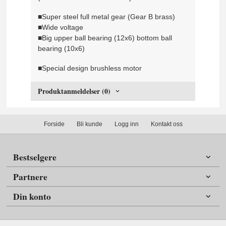
■Super steel full metal gear (Gear B brass)
■Wide voltage
■Big upper ball bearing (12x6) bottom ball
bearing (10x6)
■Special design brushless motor
Produktanmeldelser (0)
Forside
Bli kunde
Logg inn
Kontakt oss
Bestselgere
Partnere
Din konto