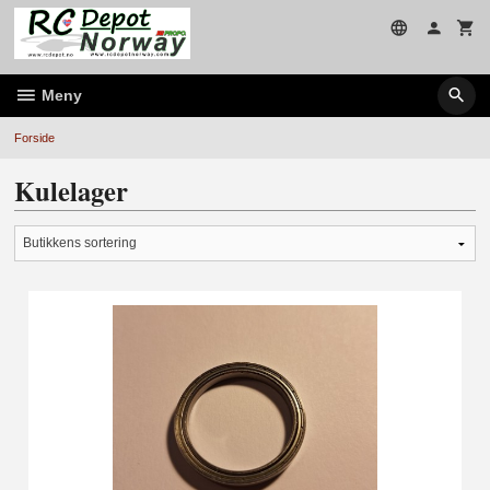
Gå
til
innholdet
Meny
Forside
Kulelager