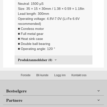
Neutral: 1500 μS
Size: 35 × 15 × 30mm / 1.38 × 0.59 × 1.18in
Lead length: 300mm
Operating voltage: 4.8V-7.0V (Li-Fe 6.6V
recommended)
■ Coreless motor
■ Full metal gear
■ Heat sink case
■ Double ball bearing
■ Operating angle: 120 °
Produktanmeldelser (0)
Forside
Bli kunde
Logg inn
Kontakt oss
Bestselgere
Partnere