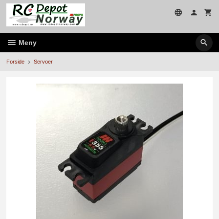
Gå
til
innholdet
Meny
Forside
Servoer