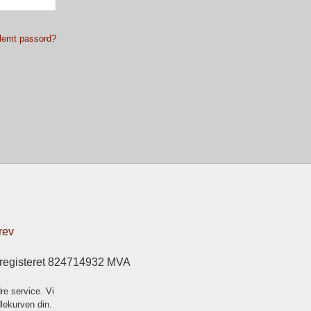
lemt passord?
rev
sregisteret 824714932 MVA
re service. Vi
dlekurven din.