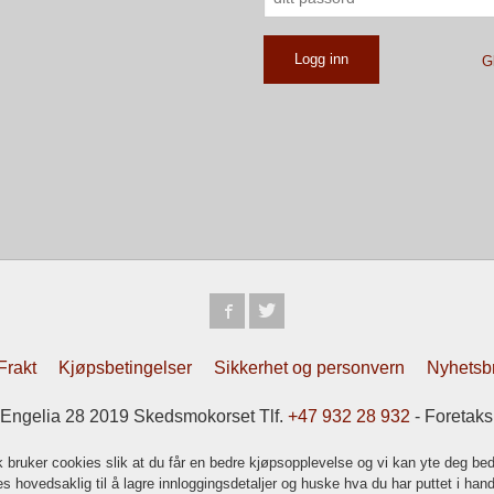
G
Frakt
Kjøpsbetingelser
Sikkerhet og personvern
Nyhetsb
elia 28 2019 Skedsmokorset Tlf.
+47 932 28 932
- Foretak
k bruker cookies slik at du får en bedre kjøpsopplevelse og vi kan yte deg bed
s hovedsaklig til å lagre innloggingsdetaljer og huske hva du har puttet i han