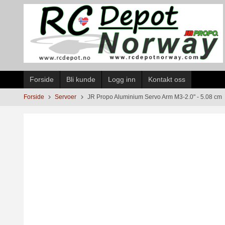
Gå
til
innholdet
Forside
Bli kunde
Logg inn
Kontakt oss
Forside
Servoer
JR Propo Aluminium Servo Arm M3-2.0" - 5.08 cm