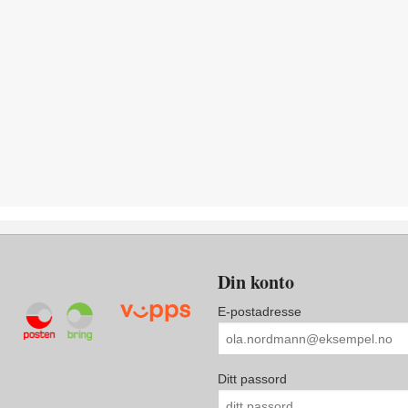
Din konto
E-postadresse
Ditt passord