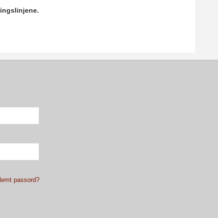
ingslinjene.
lemt passord?