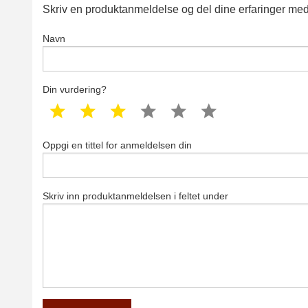
Skriv en produktanmeldelse og del dine erfaringer med
Navn
Din vurdering?
1 star
2 star
3 star
4 star
5 star
6 star
Oppgi en tittel for anmeldelsen din
Skriv inn produktanmeldelsen i feltet under