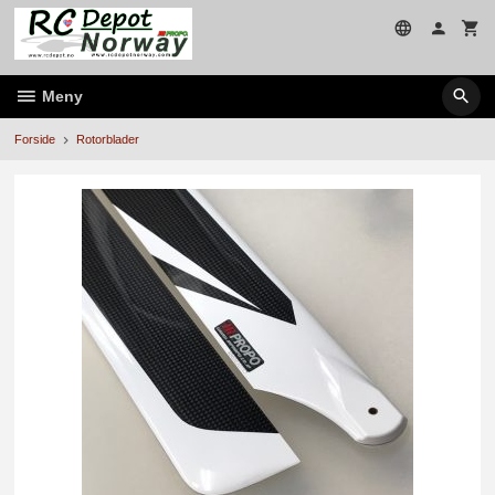
Gå
til
innholdet
Meny
Forside
Rotorblader