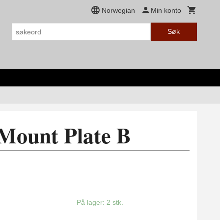
Norwegian
Min konto
Søk
Mount Plate B
På lager: 2 stk.