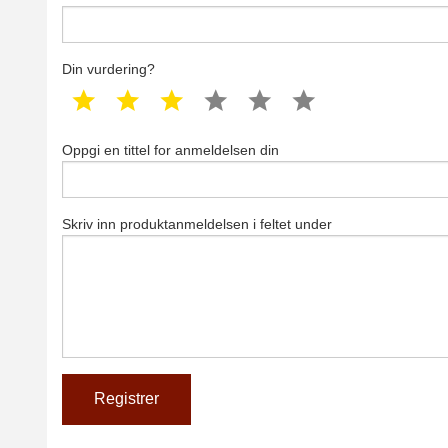
Din vurdering?
1 star
2 star
3 star
4 star
5 star
6 star
Oppgi en tittel for anmeldelsen din
Skriv inn produktanmeldelsen i feltet under