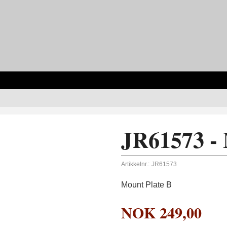
JR61573 - 
Artikkelnr.:
JR61573
Mount Plate B
NOK
249,00