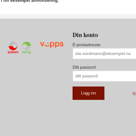
r i for eksempel annonsering.
Din konto
E-postadresse
Ditt passord
G