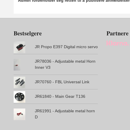
Admin forbeholder seg retten til å publisere anmeldelse
Bestselgere
Partnere
JR Propo E397 Digital micro servo
JR78036 - Adjustable metal Horn
Inner V3
JR70760 - FBL Universal Link
JR61840 - Main Gear T136
JR61991 - Adjustable metal horn
D