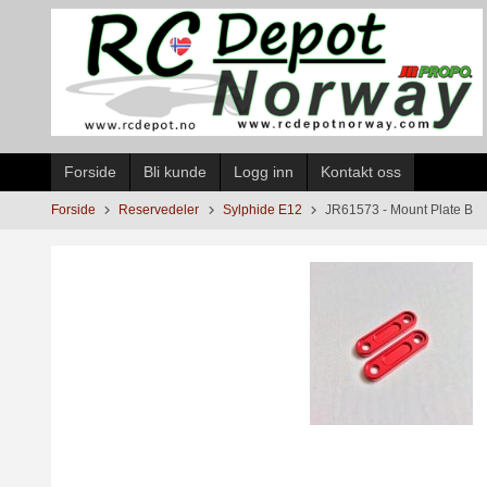
Gå
til
innholdet
Forside
Bli kunde
Logg inn
Kontakt oss
Forside
Reservedeler
Sylphide E12
JR61573 - Mount Plate B