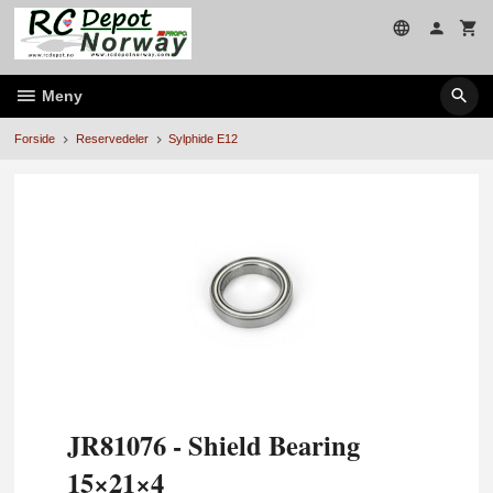
Gå
til
innholdet
Meny
Forside
Reservedeler
Sylphide E12
JR81076 - Shield Bearing
15×21×4