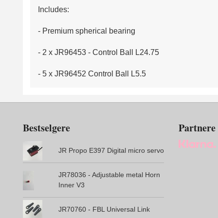
Includes:
- Premium spherical bearing
- 2 x JR96453 - Control Ball L24.75
- 5 x JR96452 Control Ball L5.5
Bestselgere
Partnere
JR Propo E397 Digital micro servo
JR78036 - Adjustable metal Horn
Inner V3
JR70760 - FBL Universal Link