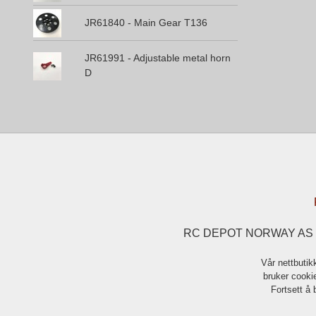
JR61840 - Main Gear T136
JR61991 - Adjustable metal horn
D
RC DEPOT NORWAY AS Eng
Vår nettbutik
bruker cookie
Fortsett å