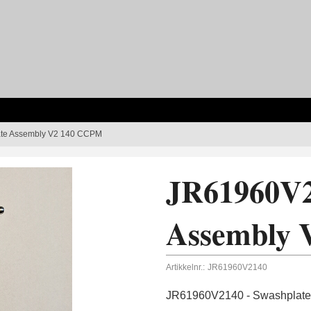
te Assembly V2 140 CCPM
JR61960V2
Assembly
Artikkelnr.:
JR61960V2140
JR61960V2140 - Swashplat