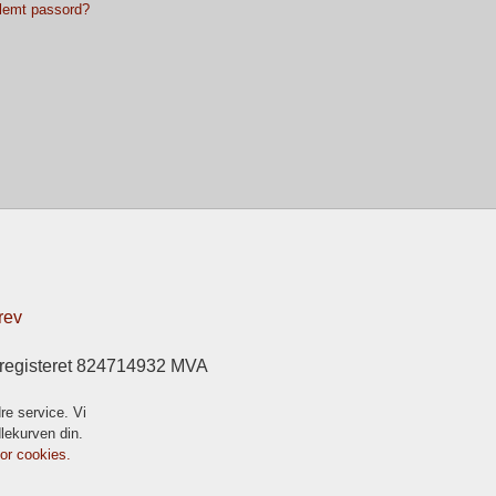
lemt passord?
rev
sregisteret 824714932 MVA
re service. Vi
dlekurven din.
for cookies.