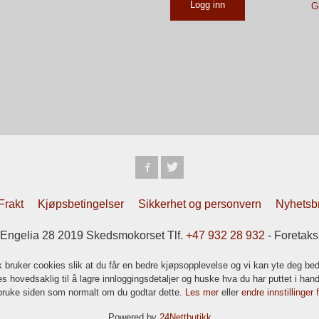
G
Frakt
Kjøpsbetingelser
Sikkerhet og personvern
Nyhetsb
elia 28 2019 Skedsmokorset Tlf.
+47 932 28 932
- Foretak
k bruker cookies slik at du får en bedre kjøpsopplevelse og vi kan yte deg bed
s hovedsaklig til å lagre innloggingsdetaljer og huske hva du har puttet i han
 bruke siden som normalt om du godtar dette.
Les mer
eller
endre innstillinger 
Powered by
24Nettbutikk