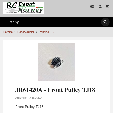
Gå
til
innholdet
Meny
Forside
Reservedeler
Sylphide E12
JR61420A - Front Pulley TJ18
Artikkelnr.:
JR61420A
Front Pulley TJ18