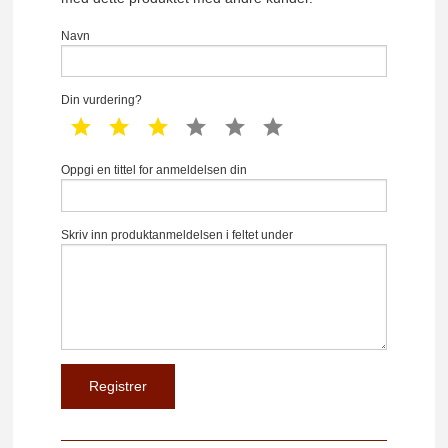
Navn
Din vurdering?
1 star
2 star
3 star
4 star
5 star
6 star
Oppgi en tittel for anmeldelsen din
Skriv inn produktanmeldelsen i feltet under