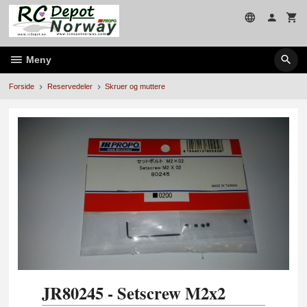
Gå
til
innholdet
Meny
Forside
Reservedeler
Skruer og muttere
JR80245 - Setscrew M2x2