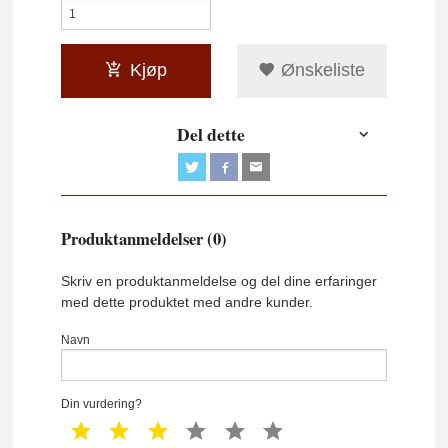
Kjøp
Ønskeliste
Del dette
Produktanmeldelser (0)
Skriv en produktanmeldelse og del dine erfaringer
med dette produktet med andre kunder.
Navn
Din vurdering?
1 star
2 star
3 star
4 star
5 star
6 star