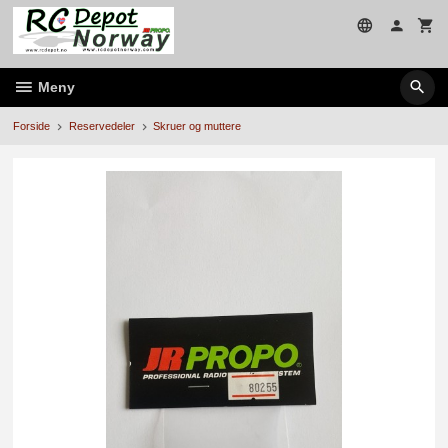
Gå
til
innholdet
Meny
Forside
Reservedeler
Skruer og muttere