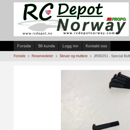
Gå
til
innholdet
Forside
Bli kunde
Logg inn
Kontakt oss
Forside
Reservedeler
Skruer og muttere
JR80251 - Special But