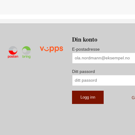
Din konto
E-postadresse
Ditt passord
G