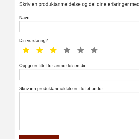
Skriv en produktanmeldelse og del dine erfaringer med
Navn
Din vurdering?
1 star
2 star
3 star
4 star
5 star
6 star
Oppgi en tittel for anmeldelsen din
Skriv inn produktanmeldelsen i feltet under