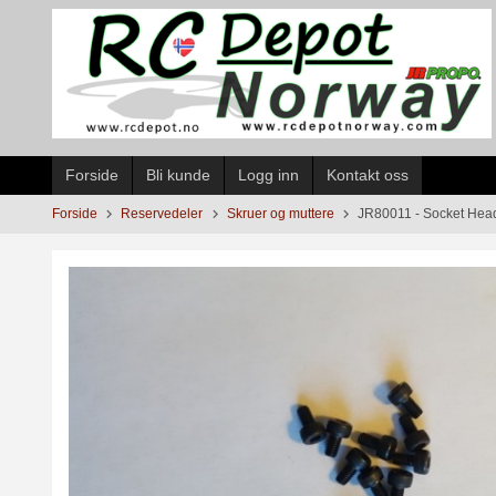
Gå
til
innholdet
Forside
Bli kunde
Logg inn
Kontakt oss
Forside
Reservedeler
Skruer og muttere
JR80011 - Socket Hea