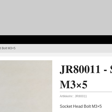
d Bolt M3×5
JR80011 - 
M3×5
Artikkelnr.:
JR80011
Socket Head Bolt M3×5