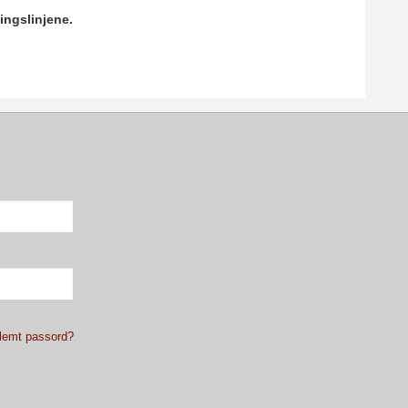
ingslinjene.
lemt passord?