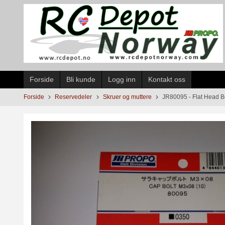
Gå
til
innholdet
Forside
Bli kunde
Logg inn
Kontakt oss
Forside
Reservedeler
Skruer og muttere
JR80095 - Flat Head B