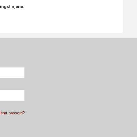
ingslinjene.
lemt passord?