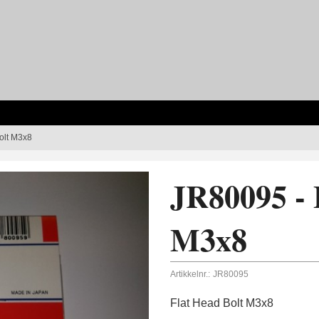
olt M3x8
JR80095 - 
M3x8
Artikkelnr.:
JR80095
Flat Head Bolt M3x8