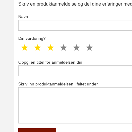
Skriv en produktanmeldelse og del dine erfaringer med
Navn
Din vurdering?
1 star
2 star
3 star
4 star
5 star
6 star
Oppgi en tittel for anmeldelsen din
Skriv inn produktanmeldelsen i feltet under