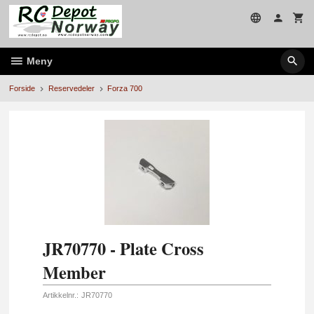
Gå
til
innholdet
Meny
Forside
Reservedeler
Forza 700
JR70770 - Plate Cross
Member
Artikkelnr.:
JR70770