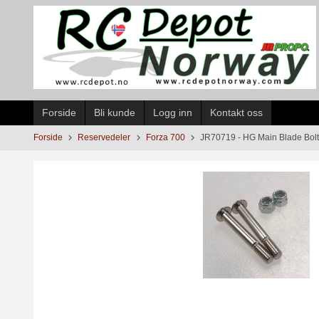
Gå
til
innholdet
Forside
Bli kunde
Logg inn
Kontakt oss
Forside
Reservedeler
Forza 700
JR70719 - HG Main Blade Bolt 