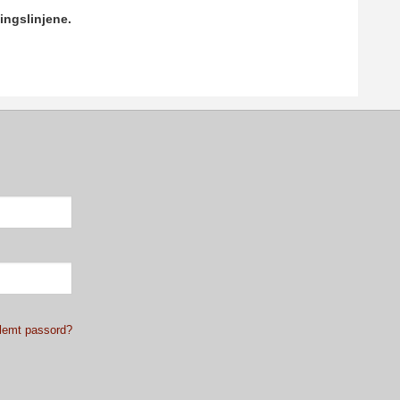
ingslinjene.
lemt passord?