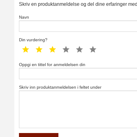
Skriv en produktanmeldelse og del dine erfaringer med
Navn
Din vurdering?
1 star
2 star
3 star
4 star
5 star
6 star
Oppgi en tittel for anmeldelsen din
Skriv inn produktanmeldelsen i feltet under