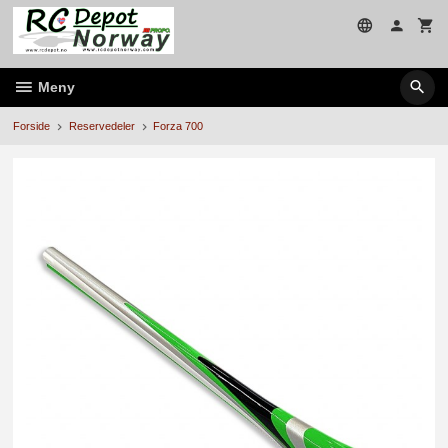
Gå
til
innholdet
Meny
Forside
Reservedeler
Forza 700