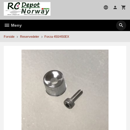
Gå
til
innholdet
Meny
Forside
Reservedeler
Forza 450/450EX