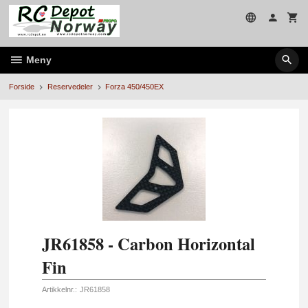
Gå
til
innholdet
Meny
Forside
Reservedeler
Forza 450/450EX
JR61858 - Carbon Horizontal
Fin
Artikkelnr.:
JR61858