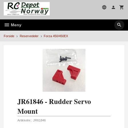
Gå
til
innholdet
Meny
Forside
Reservedeler
Forza 450/450EX
JR61846 - Rudder Servo
Mount
Artikkelnr.:
JR61846