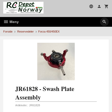
Gå
til
innholdet
Meny
Forside
Reservedeler
Forza 450/450EX
JR61828 - Swash Plate
Assembly
Artikkelnr.:
JR61828