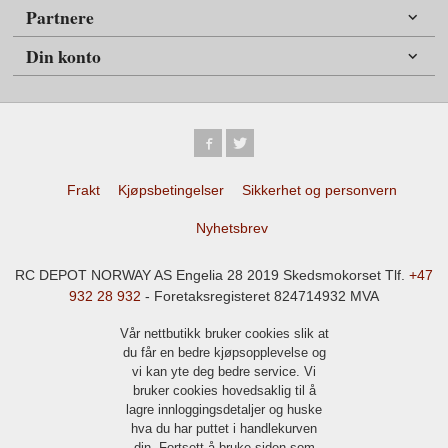
Partnere
Din konto
Frakt
Kjøpsbetingelser
Sikkerhet og personvern
Nyhetsbrev
RC DEPOT NORWAY AS Engelia 28 2019 Skedsmokorset Tlf.
+47
932 28 932
- Foretaksregisteret 824714932 MVA
Vår nettbutikk bruker cookies slik at
du får en bedre kjøpsopplevelse og
vi kan yte deg bedre service. Vi
bruker cookies hovedsaklig til å
lagre innloggingsdetaljer og huske
hva du har puttet i handlekurven
din. Fortsett å bruke siden som