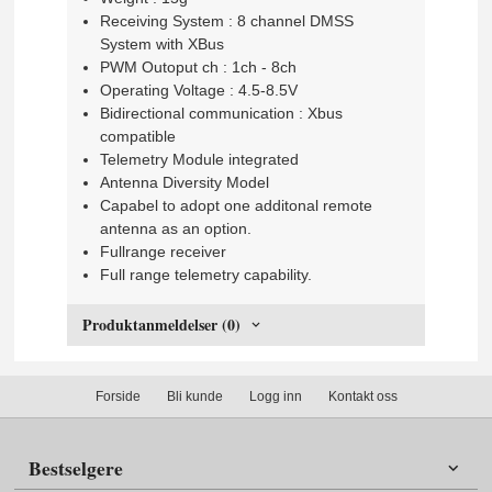
Receiving System : 8 channel DMSS
System with XBus
PWM Outoput ch : 1ch - 8ch
Operating Voltage : 4.5-8.5V
Bidirectional communication : Xbus
compatible
Telemetry Module integrated
Antenna Diversity Model
Capabel to adopt one additonal remote
antenna as an option.
Fullrange receiver
Full range telemetry capability.
Produktanmeldelser (0)
Forside
Bli kunde
Logg inn
Kontakt oss
Bestselgere