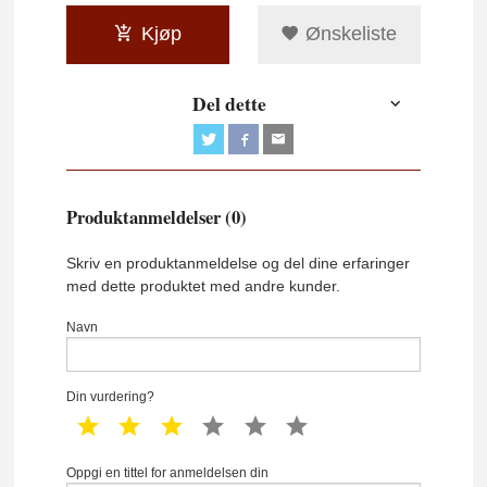
Kjøp
Ønskeliste
Del dette
Produktanmeldelser (0)
Skriv en produktanmeldelse og del dine erfaringer
med dette produktet med andre kunder.
Navn
Din vurdering?
1 star
2 star
3 star
4 star
5 star
6 star
Oppgi en tittel for anmeldelsen din