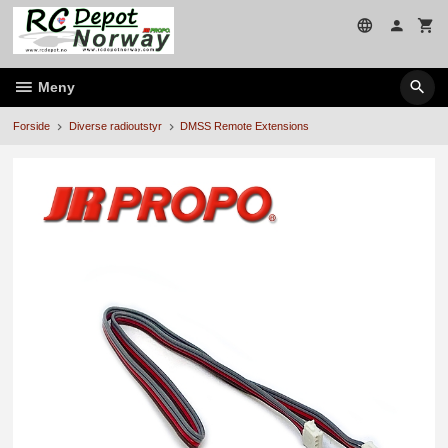
Gå
til
innholdet
Meny
Forside
Diverse radioutstyr
DMSS Remote Extensions